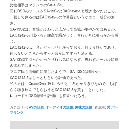
比較相手はマランツのSA-13S2。
同じDSDのソースをSA-13S2とDAC1242-5と聴き比べたところ、
一聴して判るのはDAC1242-5の付帯音というかエコー成分の無
さ。
SA-13S2は、音場がふわっと広がって高域が華やかではあるが、
DAC1242-5と比べると腰高で騒がしく、サ行が耳に引っかかる感
じ。
DAC1242-5は、音がどっしりと座っており、何より静かであり、
何もないところからすっと音が出てすっと消える。
SA-13S2で引っかかったサ行も気にならず、思わずボーカルに聴
き惚れてしまった。
マニア氏も同傾向に感じたようで、SA-13S2は華やか、
DAC1242-5はしっとりという評価であった。
私の方は、CrossOverDA1に今のところかかりきりなので、しば
らく聴き込んでもらおうとDAC1242-5を貸すことにした。
レコードのDSD録音の評価にも役立つだろう。
カテゴリー:
AVの話題
,
オーディオの話題
,
趣味の話題
作成者:
秀
パー
マリンク