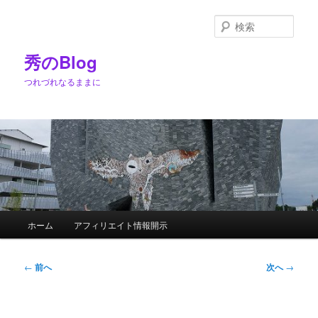
メ
イ
検
ン
索
コ
秀のBlog
ン
つれづれなるままに
テ
ン
ツ
へ
移
動
メ
ホーム
アフィリエイト情報開示
イ
ン
メ
投
←
前へ
次へ
→
ニ
稿
ュ
ナ
ー
ビ