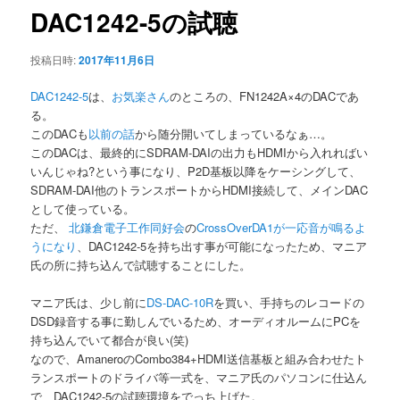
ゲ
DAC1242-5の試聴
ー
シ
投稿日時:
2017年11月6日
ョ
ン
DAC1242-5
は、
お気楽さん
のところの、FN1242A×4のDACであ
る。
このDACも
以前の話
から随分開いてしまっているなぁ…。
このDACは、最終的にSDRAM-DAIの出力もHDMIから入れればい
いんじゃね?という事になり、P2D基板以降をケーシングして、
SDRAM-DAI他のトランスポートからHDMI接続して、メインDAC
として使っている。
ただ、
北鎌倉電子工作同好会
の
CrossOverDA1が一応音が鳴るよ
うになり
、DAC1242-5を持ち出す事が可能になったため、マニア
氏の所に持ち込んで試聴することにした。
マニア氏は、少し前に
DS-DAC-10R
を買い、手持ちのレコードの
DSD録音する事に勤しんでいるため、オーディオルームにPCを
持ち込んでいて都合が良い(笑)
なので、AmaneroのCombo384+HDMI送信基板と組み合わせたト
ランスポートのドライバ等一式を、マニア氏のパソコンに仕込ん
で、DAC1242-5の試聴環境をでっち上げた。